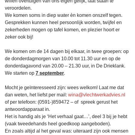
willen overtuigen van ons eigen gelijk, laat staan te
veroordelen.
We komen soms in diep water èn komen onszelf tegen.
Gesprekken kunnen heel persoonlijk worden, twijfel en
zekerheden mogen op tafel komen, en plezier hoort er
zeker ook bij!
We komen om de 14 dagen bij elkaar, in twee groepen: op
de donderdagmorgen van 10.00 tot 11.30 uur en op de
donderdagavond van 20.00 – 21.30 uur, in De Drieklank.
We starten op
7 september
.
Mocht je geïnteresseerd zijn: wees welkom! Laat me dat
dan weten, het liefst per mail:
wina@vlechtwerkadvies.nl
of per telefoon: (0591-)859472 – of spreek gerust het
antwoordapparaat in.
Het is handig als je ‘Het verhaal gaat…’, deel 3 bij je hebt
(vaak tweedehands heel goedkoop aangeboden).
En zoals altijd al het geval was: uiteraard zijn ook mensen