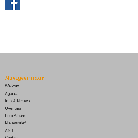
Navigeer naar:
Welkom
Agenda
Info & Nieuws
Over ons
Foto Album
Nieuwsbrief
ANBI
Contact