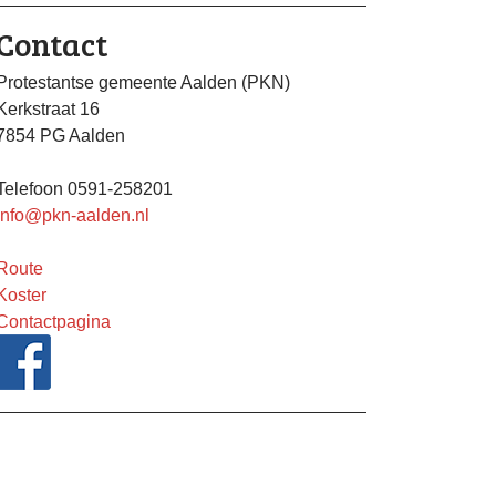
Contact
Protestantse gemeente Aalden (PKN)
Kerkstraat 16
7854 PG Aalden
Telefoon 0591-258201
info@pkn-aalden.nl
Route
Koster
Contactpagina