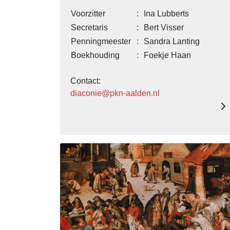
Voorzitter
:
Ina Lubberts
Secretaris
:
Bert Visser
Penningmeester
:
Sandra Lanting
Boekhouding
:
Foekje Haan
Contact:
diaconie@pkn-aalden.nl