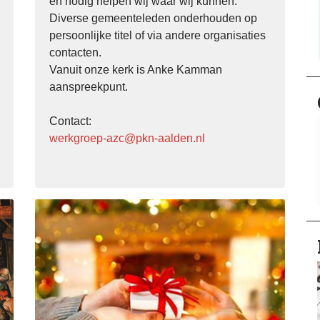
en nodig helpen wij waar wij kunnen.
Diverse gemeenteleden onderhouden op
persoonlijke titel of via andere organisaties
contacten.
Vanuit onze kerk is Anke Kamman
aanspreekpunt.
Contact:
werkgroep-azc@pkn-aalden.nl