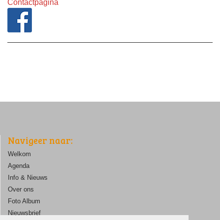
Contactpagina
Navigeer naar:
Welkom
Agenda
Info & Nieuws
Over ons
Foto Album
Nieuwsbrief