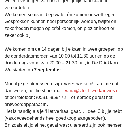
willen overtuigen van ons eigen gelijk, laat staan te
veroordelen.
We komen soms in diep water èn komen onszelf tegen.
Gesprekken kunnen heel persoonlijk worden, twijfel en
zekerheden mogen op tafel komen, en plezier hoort er
zeker ook bij!
We komen om de 14 dagen bij elkaar, in twee groepen: op
de donderdagmorgen van 10.00 tot 11.30 uur en op de
donderdagavond van 20.00 – 21.30 uur, in De Drieklank.
We starten op
7 september
.
Mocht je geïnteresseerd zijn: wees welkom! Laat me dat
dan weten, het liefst per mail:
wina@vlechtwerkadvies.nl
of per telefoon: (0591-)859472 – of spreek gerust het
antwoordapparaat in.
Het is handig als je ‘Het verhaal gaat…’, deel 3 bij je hebt
(vaak tweedehands heel goedkoop aangeboden).
En zoals altijd al het geval was: uiteraard zijn ook mensen