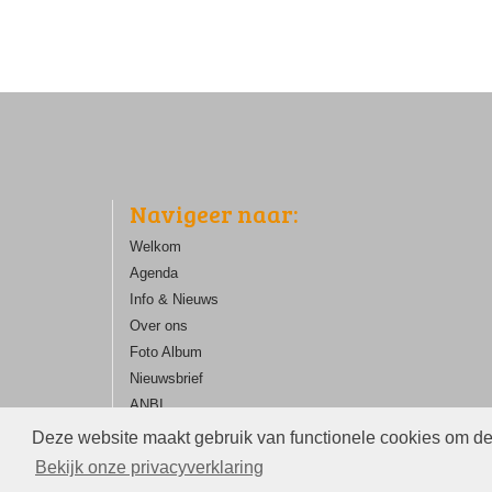
Navigeer naar:
Welkom
Agenda
Info & Nieuws
Over ons
Foto Album
Nieuwsbrief
ANBI
Contact
Deze website maakt gebruik van functionele cookies om de 
Bekijk onze privacyverklaring