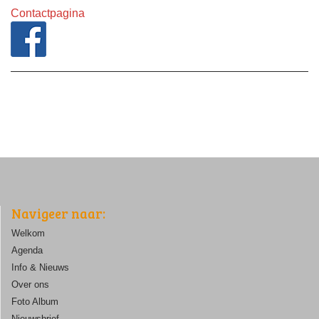
Contactpagina
Navigeer naar:
Welkom
Agenda
Info & Nieuws
Over ons
Foto Album
Nieuwsbrief