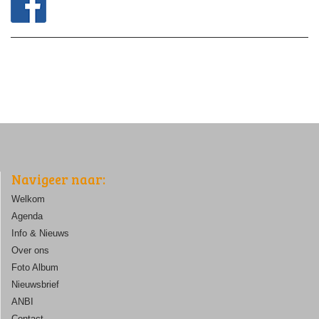
Navigeer naar:
Welkom
Agenda
Info & Nieuws
Over ons
Foto Album
Nieuwsbrief
ANBI
Contact