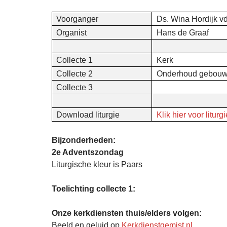
Voorganger
Ds. Wina Hordijk v
Organist
Hans de Graaf
Collecte 1
Kerk
Collecte 2
Onderhoud gebou
Collecte 3
Download liturgie
Klik hier voor liturgi
Bijzonderheden:
2e Adventszondag
Liturgische kleur is Paars
Toelichting collecte 1:
Onze kerkdiensten thuis/elders volgen:
Beeld en geluid op
Kerkdienstgemist.nl