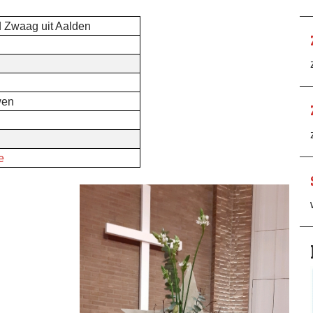
d Zwaag uit Aalden
wen
e