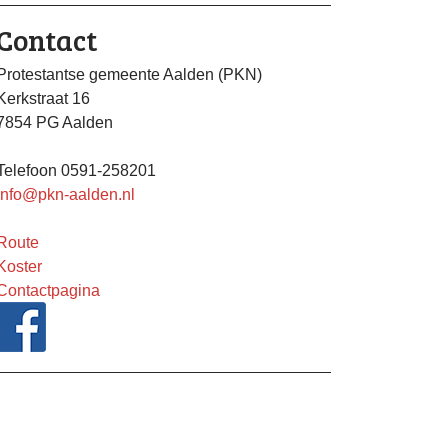
Contact
Protestantse gemeente Aalden (PKN)
Kerkstraat 16
7854 PG Aalden
Telefoon 0591-258201
info@pkn-aalden.nl
Route
Koster
Contactpagina