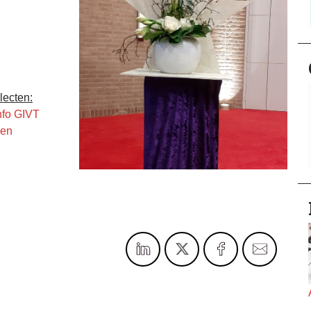
lecten:
nfo GIVT
gen