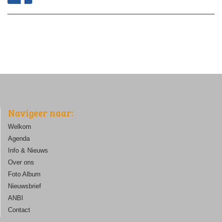
Navigeer naar:
Welkom
Agenda
Info & Nieuws
Over ons
Foto Album
Nieuwsbrief
ANBI
Contact