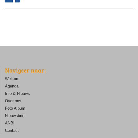
Navigeer naar:
Welkom
Agenda
Info & Nieuws
Over ons
Foto Album
Nieuwsbrief
ANBI
Contact