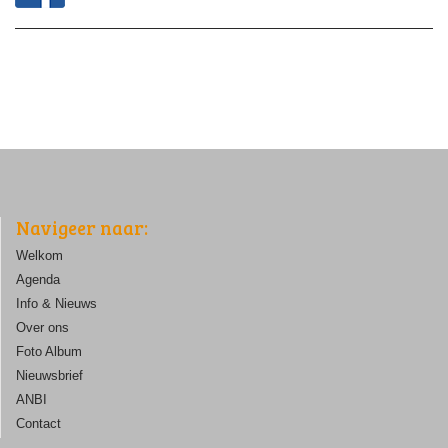
Navigeer naar:
Welkom
Agenda
Info & Nieuws
Over ons
Foto Album
Nieuwsbrief
ANBI
Contact