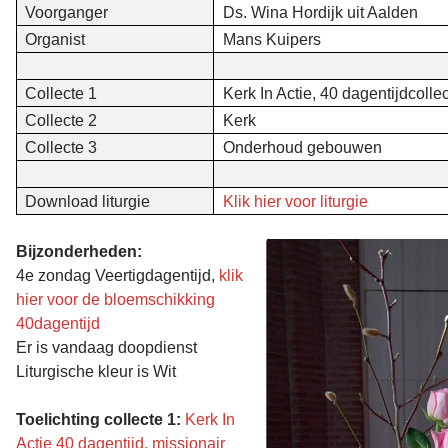
Voorganger
Ds. Wina Hordijk uit Aalden
Organist
Mans Kuipers
Collecte 1
Kerk In Actie, 40 dagentijdcolle
Collecte 2
Kerk
Collecte 3
Onderhoud gebouwen
Download liturgie
Klik hier voor liturgie
Bijzonderheden:
4e zondag Veertigdagentijd,
klik
hier voor de bloemschikking
40dagentijd
Er is vandaag doopdienst
Liturgische kleur is Wit
Toelichting collecte 1:
Kerk In
Actie 40 dagentijd, missionair