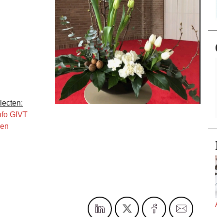
lecten:
nfo GIVT
gen