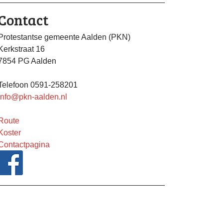
Contact
Protestantse gemeente Aalden (PKN)
Kerkstraat 16
7854 PG Aalden
Telefoon 0591-258201
info@pkn-aalden.nl
Route
Koster
Contactpagina